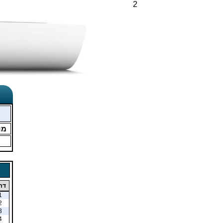
2
מו
דר
1
2
3
4