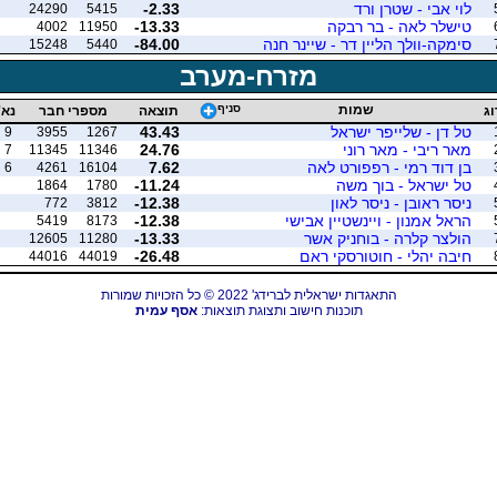
לוי אבי - שטרן ורד
-2.33
24290
5415
טישלר לאה - בר רבקה
-13.33
4002
11950
סימקה-וולך הליין דר - שיינר חנה
-84.00
15248
5440
מזרח-מערב
שמות
סניף
וג
תוצאה
מספרי חבר
נא'
טל דן - שלייפר ישראל
43.43
9
3955
1267
מאר ריבי - מאר רוני
24.76
7
11345
11346
בן דוד רמי - רפפורט לאה
7.62
6
4261
16104
טל ישראל - בוך משה
-11.24
1864
1780
ניסר ראובן - ניסר לאון
-12.38
772
3812
הראל אמנון - ויינשטיין אבישי
-12.38
5419
8173
הולצר קלרה - בוחניק אשר
-13.33
12605
11280
חיבה יהלי - חוטורסקי ראם
-26.48
44016
44019
התאגדות ישראלית לברידג' 2022 © כל הזכויות שמורות
תוכנות חישוב ותצוגת תוצאות:
אסף עמית