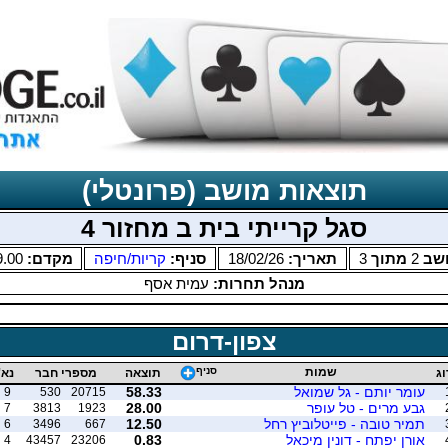
תוצאות מושב (פרונטלי)
סגל קרייתי בית ב מחזור 4
שב
2
מתוך
3
תאריך:
18/02/26
סניף:
קריות/חיפה
מקדם:
9.00
מנהל תחרות:
עמית אסף
צפון-דרום
שמות
סניף
וג
תוצאה
מספרי חבר
נא'
עומר יותם - גל שמואל
58.33
9
530
20715
גבע מרים - טל עופר
28.00
7
3813
1923
תמיר טובה - פייטלוביץ רחל
12.50
6
3496
667
אורן יפתח - דונין מיכאל
0.83
4
43457
23206