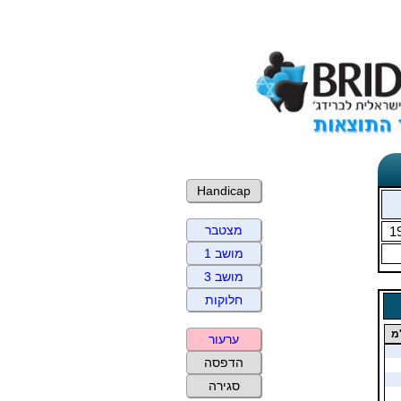
Handicap
מצטבר
1
מושב 1
מושב 3
חלוקות
מ
ערעור
הדפסה
סגירה