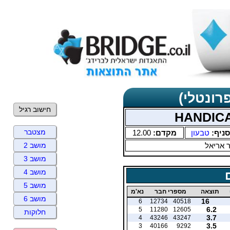
רונטלי)
חישוב רגיל
מצטבר
סניף:
טבעון
מקדם:
12.00
ר אריאל
מושב 2
מושב 3
מושב 4
מושב 5
תוצאה
מספרי חבר
נא'מ
מושב 6
16
6
12734
40518
6.2
5
11280
12605
חלוקות
3.7
4
43246
43247
3.5
3
40166
9292