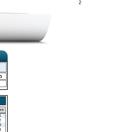
2
מ
דר
1
2
3
4