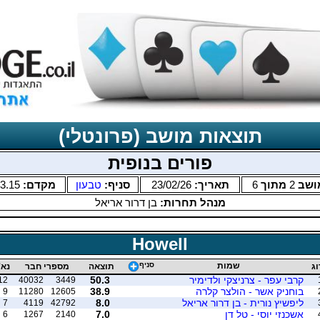
תוצאות מושב (פרונטלי)
פורים בנופית
ושב
2
מתוך
6
תאריך:
23/02/26
סניף:
טבעון
מקדם:
3.15
מנהל תחרות:
בן דרור אריאל
Howell
שמות
סניף
וג
תוצאה
מספרי חבר
נא'
קרבי עפר - צרניצקי ולדימיר
50.3
12
40032
3449
בוחניק אשר - הולצר קלרה
38.9
9
11280
12605
ליפשיץ נורית - בן דרור אריאל
8.0
7
4119
42792
אשכנזי יוסי - טל דן
7.0
6
1267
2140