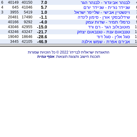
לבנהר אביגדור - לבנהר הגר
7.0
6
40149
40150
שניידר נורית - שניידר יורם
5.7
4
645
41046
ויינשטיין אבישי - שלייפר ישראל
1.0
3
3955
5419
שידלובסקי אורן - סימון לינדה
-1.1
20481
17490
כרמלי תמיר - שדות עמק
-4.0
40166
9292
מוטובולוב הגר - רם ורד
-15.0
43046
42955
1
טננבאום ענת - טננבאום יצחק
-21.7
43246
43247
1
סגל אלין - סגל דוד
-28.6
19040
18646
1
אבירם אפרת - שמש אילנה
-46.9
3445
42105
1
התאגדות ישראלית לברידג' 2022 © כל הזכויות שמורות
תוכנות חישוב ותצוגת תוצאות:
אסף עמית