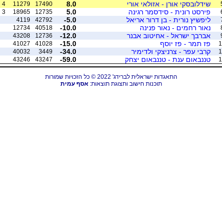
שידלובסקי אורן - אזולאי אורי
8.0
4
11279
17490
פירסט רונית - סידסמר רגינה
5.0
3
18965
12735
ליפשיץ נורית - בן דרור אריאל
-5.0
4119
42792
נאור רחמים - נאור פנינה
-10.0
12734
40518
אברבך ישראל - אחיטוב אבנר
-12.0
43208
12736
פז תמר - פז יוסף
-15.0
41027
41028
1
קרבי עפר - צרניצקי ולדימיר
-34.0
40032
3449
1
טננבאום ענת - טננבאום יצחק
-59.0
43246
43247
1
התאגדות ישראלית לברידג' 2022 © כל הזכויות שמורות
תוכנות חישוב ותצוגת תוצאות:
אסף עמית