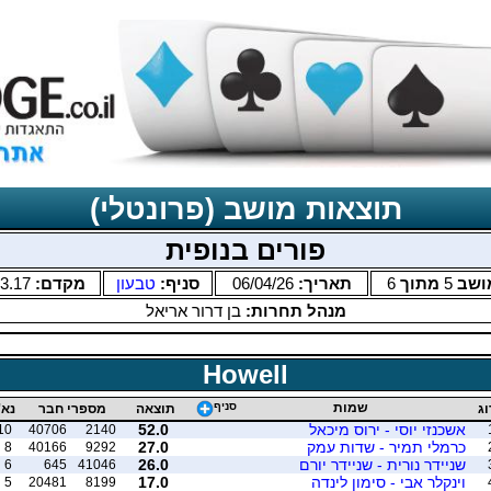
תוצאות מושב (פרונטלי)
פורים בנופית
ושב
5
מתוך
6
תאריך:
06/04/26
סניף:
טבעון
מקדם:
3.17
מנהל תחרות:
בן דרור אריאל
Howell
שמות
סניף
וג
תוצאה
מספרי חבר
נא'
אשכנזי יוסי - ירוס מיכאל
52.0
10
40706
2140
כרמלי תמיר - שדות עמק
27.0
8
40166
9292
שניידר נורית - שניידר יורם
26.0
6
645
41046
וינקלר אבי - סימון לינדה
17.0
5
20481
8199