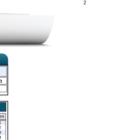
2
מ
דר
1
2
3
4