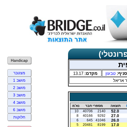
רונטלי)
Handicap
ית
מצטבר
סניף:
טבעון
מקדם:
13.17
ר אריאל
מושב 1
מושב 2
מושב 3
מושב 4
תוצאה
מספרי חבר
נא'מ
מושב 6
52.0
10
40706
2140
27.0
8
40166
9292
חלוקות
26.0
6
645
41046
17.0
5
20481
8199