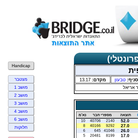
רונטלי)
Handicap
ית
מצטבר
סניף:
טבעון
מקדם:
13.17
ר אריאל
מושב 1
מושב 2
מושב 3
מושב 4
תוצאה
מספרי חבר
נא'מ
מושב 6
52.0
10
40706
2140
27.0
8
40166
9292
חלוקות
26.0
6
645
41046
17.0
5
20481
8199