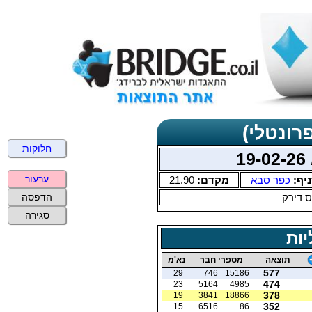
רונטלי)
חלוקות
1
ערעור
יף:
כפר סבא
מקדם:
21.90
 דירק
הדפסה
סגירה
יות
תוצאה
מספרי חבר
נא'מ
577
29
746
15186
474
23
5164
4985
378
19
3841
18866
352
15
6516
86