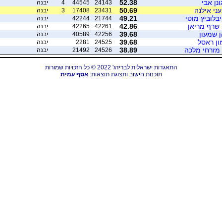
ונן אבי
52.38
24143
44545
4
יבנה
עני אילנה
50.69
23431
17408
3
יבנה
בלוביץ מוטי
49.21
21744
42244
יבנה
 שרף מריאן
42.86
42261
42265
יבנה
ן שמעון
39.68
42256
40589
יבנה
ון ראסל
39.68
24525
2281
יבנה
מזרחי מלכה
38.89
24526
21492
יבנה
התאגדות ישראלית לברידג' 2022 © כל הזכויות שמורות
תוכנות חישוב ותצוגת תוצאות:
אסף עמית