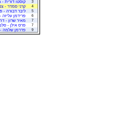
קוסטו דורית - ג
3
קרני סמדר - צנ
4
ליבר דבורה - פי
5
פרידמן עליזה -
6
מאיר שרון - דה
7
פרס אילן - סלמ
7
פדרמן שלמה - 
9