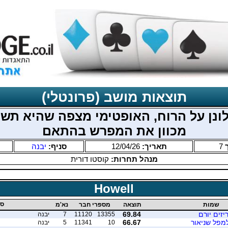
תוצאות מושב (פרונטלי)
ונן על הרוח, האופטימי מצפה שהיא תש
מכוון את המפרש בהתאם
7
תאריך:
12/04/26
סניף:
יבנה
מנהל תחרות:
קוסטו דורית
Howell
סנ
שמות
תוצאה
מספרי חבר
נא'מ
יזים יורם
69.84
13355
11120
7
יבנה
מפל שניאור
66.67
10
11341
5
יבנה