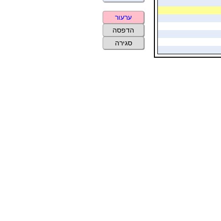
ערעור
הדפסה
סגירה