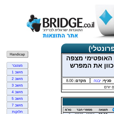
רונטלי)
Handicap
 האופטימי מצפה
וון את המפרש
מצטבר
מושב 1
מושב 2
סניף:
יבנה
מקדם:
8.00
מושב 3
ם יורם
מושב 4
מושב 5
מושב 7
תוצאה
מספרי חבר
נא'מ
חלוקות