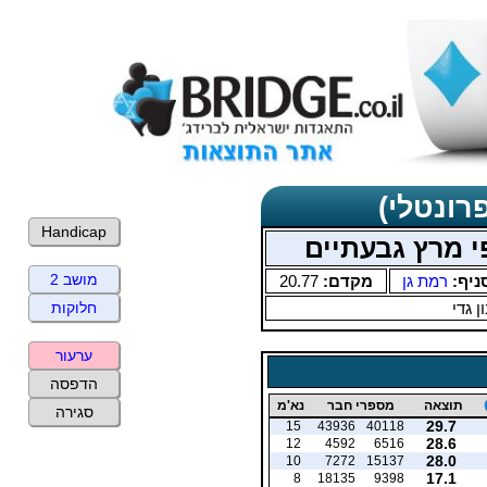
רונטלי)
Handicap
י מרץ גבעתיים
מושב 2
ניף:
רמת גן
מקדם:
20.77
ן גדי
חלוקות
ערעור
הדפסה
תוצאה
מספרי חבר
נא'מ
סגירה
29.7
15
43936
40118
28.6
12
4592
6516
28.0
10
7272
15137
17.1
8
18135
9398