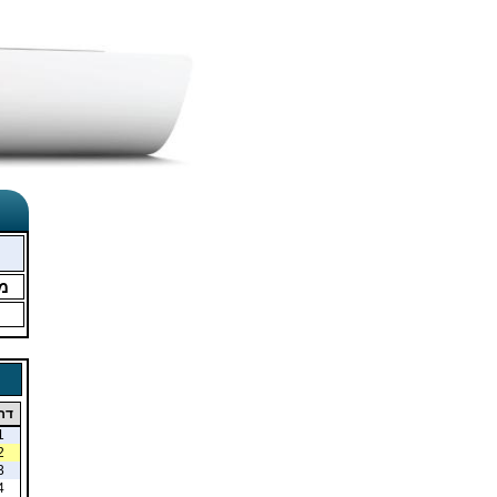
מ
דר
1
2
3
4