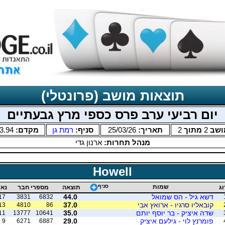
תוצאות מושב (פרונטלי)
יום רביעי ערב פרס כספי מרץ גבעתיים
ושב
2
מתוך
2
תאריך:
25/03/26
סניף:
רמת גן
מקדם:
3.94
מנהל תחרות:
ארנון גדי
Howell
שמות
סניף
וג
תוצאה
מספרי חבר
נא'
דשא גיל - הס שמואל
44.0
17
3831
6832
קובאליו סרגיו - ארואץ אבי
37.0
13
4810
86
שדה איציק - בר יוסף יותם
35.0
11
13777
10641
פומרנץ לוי - גילעם איציק
29.0
9
6271
6887