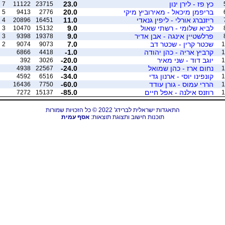
כץ פז - לירן ינון
23.0
7
11122
23715
בריפמן מיכאל - מאירוביץ מיקי
20.0
5
9413
2776
ריזנברג אורלי - ליפין גנאדי
11.0
4
20896
16451
לביא שלומי - רשתי שאול
9.0
3
10470
15132
פרלשטיין אינגה - אבן אדיר
9.0
3
9398
19378
שכטר קרין - שכטר דב
7.0
2
9074
9073
1
קרביץ אריה - כהן יהודה
-1.0
6866
4418
1
יוגב דוד - שני מאיר
-20.0
392
3026
1
נחום ארז - כהן שמואל
-24.0
4938
22567
1
קונפינו יוסי - ארנון גדי
-34.0
4592
6516
1
הררי עמוס - גורן עודד
-60.0
16436
7750
1
רוזנס אילנה - אפל חיים
-85.0
7272
15137
1
התאגדות ישראלית לברידג' 2022 © כל הזכויות שמורות
תוכנות חישוב ותצוגת תוצאות:
אסף עמית