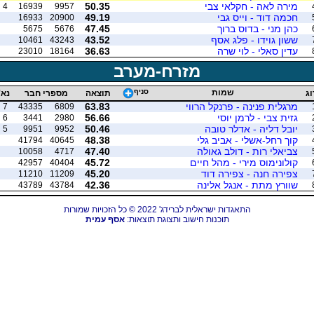
מירה לאה - חקלאי צבי
50.35
4
16939
9957
חכמה דוד - וייס גבי
49.19
16933
20900
כהן מני - בדוס ברוך
47.45
5675
5676
ששון גוידו - פלג אסף
43.52
10461
43243
עדין סאלי - לוי שרה
36.63
23010
18164
מזרח-מערב
שמות
סניף
וג
תוצאה
מספרי חבר
נא'
מרגלית פנינה - פרנקל הרווי
63.83
7
43335
6809
גזית צבי - לרמן יוסי
56.66
6
3441
2980
יובל דליה - אדלר טובה
50.46
5
9951
9952
קוך רחל-אשלי - אביב גלי
48.38
41794
40645
צביאלי רות - דולב גאולה
47.40
10058
4717
קולונימוס מירי - מהל חיים
45.72
42957
40404
צפירה חנה - צפירה דוד
45.20
11210
11209
שוורץ מתת - אנגל אלינה
42.36
43789
43784
התאגדות ישראלית לברידג' 2022 © כל הזכויות שמורות
תוכנות חישוב ותצוגת תוצאות:
אסף עמית