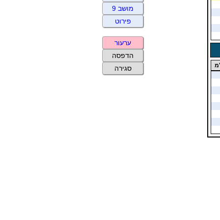
מושב 9
פירוט
ערעור
הדפסה
מ
סגירה