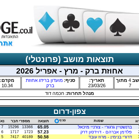
תוצאות מושב (פרונטלי)
אחוזת ברק - מרץ - אפריל 2026
שב
4
מתוך
תאריך:
סניף:
מועדון ברידג אחוזת
מקדם:
7
23/03/26
ברק
10.34
מנהל תחרות:
חכמה דוד
צפון-דרום
שמות
סניף
וג
תוצאה
מספרי חבר
נא'
ברנשטיין גרגורי - צורניי מיכאל
65.05
7
15296
13366
פלדמן אברהם - דוידסון דרק
57.23
6
1717
1723
דרורי בנימין - מרוז עובד
50.58
5
7417
40189