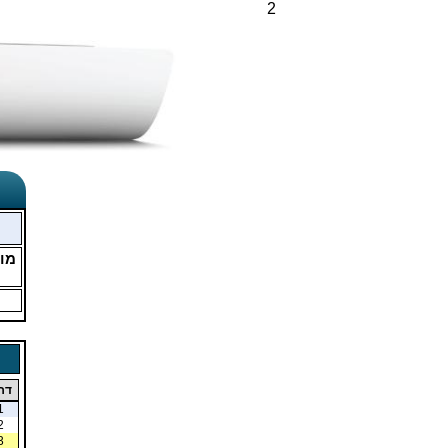
2
מו
דר
1
2
3