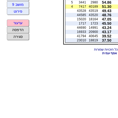
54.86
5
3441
2980
מושב 9
51.30
4
7417
40189
49.43
43528
43519
פירוט
48.76
44585
43520
47.05
15020
18164
ערעור
45.50
1717
1723
43.24
44690
14991
הדפסה
43.17
16933
20900
39.52
41794
40645
סגירה
37.50
23010
18819
אסף עמית