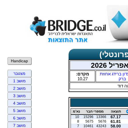
רונטלי)
Handicap
יל 2026
מצטבר
דון ברידג אחוזת
מקדם:
ברק
10.27
מושב 1
 דוד
מושב 2
מושב 3
מושב 4
מושב 5
תוצאה
מספרי חבר
נא'מ
67.17
10
15296
13366
מושב 6
61.81
8
5675
5676
מושב 7
58.00
7
10461
43243