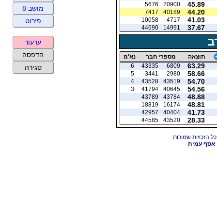
45.89
5676
20900
מושב 8
44.20
7417
40189
41.03
10058
4717
פירוט
37.67
44690
14991
ב
ערעור
הדפסה
תוצאה
מספרי חבר
נא'מ
63.29
6
43335
6809
סגירה
58.66
5
3441
2980
54.70
4
43528
43519
54.56
3
41794
40645
48.88
43789
43784
48.81
18819
16174
41.73
42957
40404
28.33
44585
43520
אסף עמית