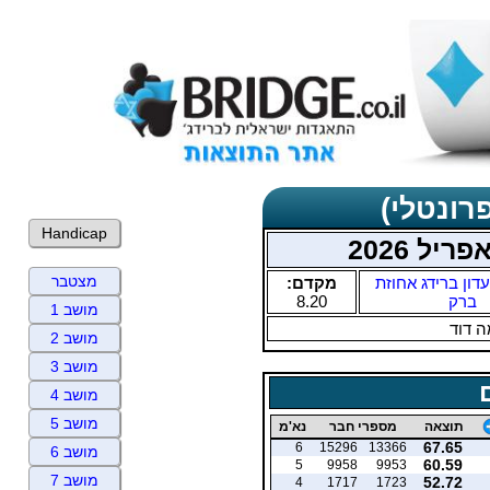
רונטלי)
Handicap
יל 2026
מצטבר
דון ברידג אחוזת
מקדם:
ברק
8.20
מושב 1
 דוד
מושב 2
מושב 3
מושב 4
מושב 5
תוצאה
מספרי חבר
נא'מ
67.65
6
15296
13366
מושב 6
60.59
5
9958
9953
מושב 7
52.72
4
1717
1723