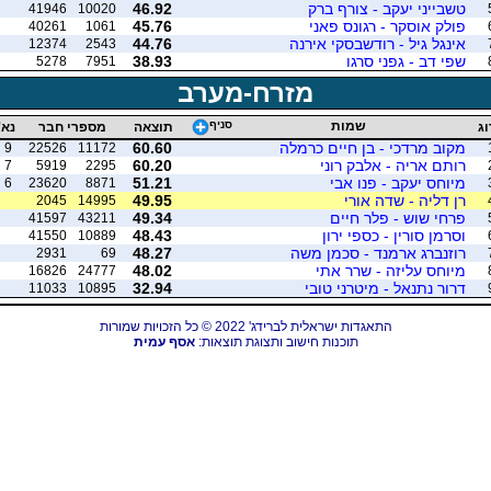
טשבייני יעקב - צורף ברק
46.92
41946
10020
פולק אוסקר - רגונס פאני
45.76
40261
1061
אינגל גיל - רודשבסקי אירנה
44.76
12374
2543
שפי דב - גפני סרגו
38.93
5278
7951
מזרח-מערב
שמות
סניף
וג
תוצאה
מספרי חבר
נא'
מקוב מרדכי - בן חיים כרמלה
60.60
9
22526
11172
רותם אריה - אלבק רוני
60.20
7
5919
2295
מיוחס יעקב - פנו אבי
51.21
6
23620
8871
רן דליה - שדה אורי
49.95
2045
14995
פרחי שוש - פלר חיים
49.34
41597
43211
וסרמן סורין - כספי ירון
48.43
41550
10889
רוזנברג ארמנד - סכמן משה
48.27
2931
69
מיוחס עליזה - שרר אתי
48.02
16826
24777
דרור נתנאל - מיטרני טובי
32.94
11033
10895
התאגדות ישראלית לברידג' 2022 © כל הזכויות שמורות
תוכנות חישוב ותצוגת תוצאות:
אסף עמית