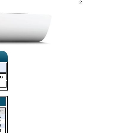
2
מ
דר
1
2
3
4