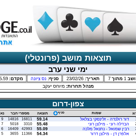
תוצאות מושב (פרונטלי)
ימי שני ערב
ושב
1
מתוך
7
תאריך:
23/02/26
סניף:
נס ציונה
מקדם:
5.59
מנהל תחרות:
מיוחס יעקב
צפון-דרום
שמות
סניף
וג
תוצאה
מספרי חבר
נא'
דור רולנדה - זלינסקי בצלאל
59.14
9
14816
16811
הבדלה רוני - מילצן רוני
55.48
7
5018
3310
רבין שמואל - נתנאל מלכה
55.09
6
16409
42993
אלפרן דן - מילצן דרור
54.34
5
3655
11366