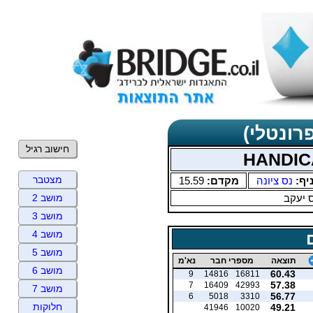
רונטלי)
חישוב רגיל
מצטבר
יף:
נס ציונה
מקדם:
15.59
 יעקב
מושב 2
מושב 3
מושב 4
מושב 5
תוצאה
מספרי חבר
נא'מ
מושב 6
60.43
9
14816
16811
57.38
7
16409
42993
מושב 7
56.77
6
5018
3310
חלוקות
49.21
41946
10020