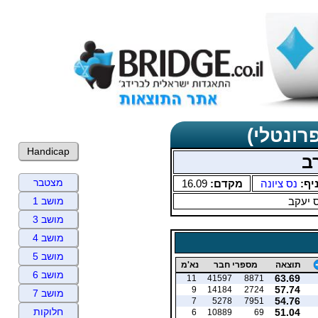
רונטלי)
Handicap
ב
מצטבר
יף:
נס ציונה
מקדם:
16.09
 יעקב
מושב 1
מושב 3
מושב 4
מושב 5
תוצאה
מספרי חבר
נא'מ
מושב 6
63.69
11
41597
8871
57.74
9
14184
2724
מושב 7
54.76
7
5278
7951
חלוקות
51.04
6
10889
69