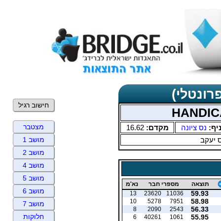
רונטלי)
חישוב רגיל
מצטבר
יף:
נס ציונה
מקדם:
16.62
 יעקב
מושב 1
מושב 2
מושב 4
מושב 5
תוצאה
מספרי חבר
נא'מ
מושב 6
59.93
13
23620
11036
58.98
10
5278
7951
מושב 7
56.33
8
2090
2543
חלוקות
55.95
6
40261
1061