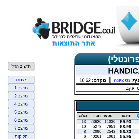
רונטלי)
חישוב רגיל
מצטבר
יף:
נס ציונה
מקדם:
16.62
 יעקב
מושב 1
מושב 2
מושב 4
מושב 5
תוצאה
מספרי חבר
נא'מ
מושב 6
59.93
13
23620
11036
58.98
10
5278
7951
מושב 7
56.33
8
2090
2543
חלוקות
55.95
6
40261
1061