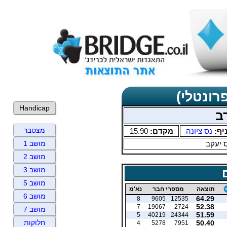
רונטלי)
Handicap
ב
מצטבר
יף:
נס ציונה
מקדם:
15.90
 יעקב
מושב 1
מושב 2
מושב 3
מושב 5
תוצאה
מספרי חבר
נא'מ
מושב 6
64.29
8
9605
12535
52.38
7
19067
2724
מושב 7
51.59
5
40219
24344
חלוקות
50.40
4
5278
7951