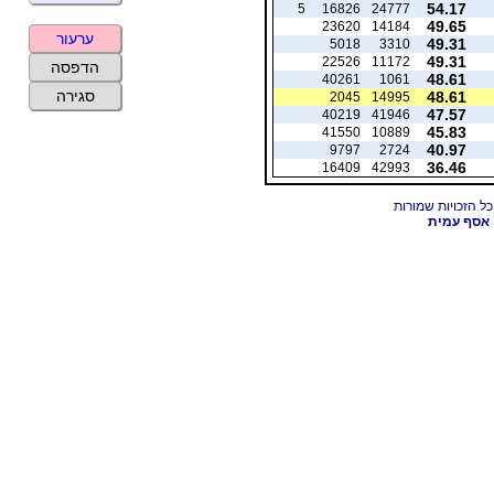
54.17
5
16826
24777
49.65
23620
14184
ערעור
49.31
5018
3310
49.31
22526
11172
הדפסה
48.61
40261
1061
סגירה
48.61
2045
14995
47.57
40219
41946
45.83
41550
10889
40.97
9797
2724
36.46
16409
42993
אסף עמית