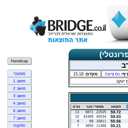
רונטלי)
Handicap
ב
מצטבר
יף:
נס ציונה
מקדם:
15.18
 יעקב
מושב 1
מושב 2
מושב 3
מושב 4
תוצאה
מספרי חבר
נא'מ
מושב 6
59.72
13
8871
22525
59.03
10
42489
40534
מושב 7
55.56
8
69
16811
חלוקות
55.21
7
3655
11366