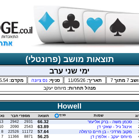
תוצאות מושב (פרונטלי)
ימי שני ערב
ושב
7
מתוך
7
תאריך:
11/05/26
סניף:
נס ציונה
מקדם:
5.54
מנהל תחרות:
מיוחס יעקב
Howell
שמות
סניף
וג
תוצאה
מספרי חבר
נא'
סכמן משה - ברק אליעזר
66.32
13
2942
2931
אינגל גיל - שאקי דן
63.89
10
2090
2543
מקוב מרדכי - בן חיים כרמלה
57.64
8
22526
11172
מיוחס יעקב - אלפרן דן
56.25
7
11366
8871