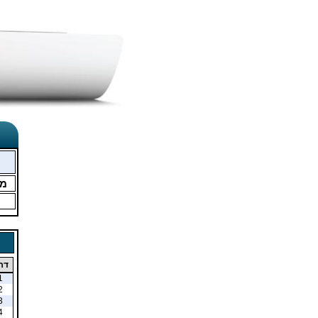
מ
דר
1
2
3
4