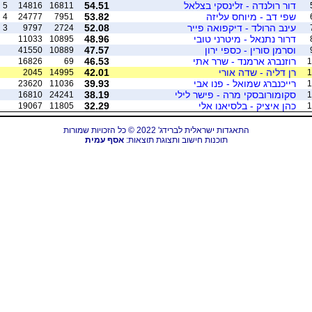
דור רולנדה - זלינסקי בצלאל
54.51
5
14816
16811
שפי דב - מיוחס עליזה
53.82
4
24777
7951
עינב הרולד - דיקפואה פייר
52.08
3
9797
2724
דרור נתנאל - מיטרני טובי
48.96
11033
10895
וסרמן סורין - כספי ירון
47.57
41550
10889
רוזנברג ארמנד - שרר אתי
46.53
16826
69
1
רן דליה - שדה אורי
42.01
2045
14995
1
רייכנברג שמואל - פנו אבי
39.93
23620
11036
1
סקומורובסקי מרה - פישר לילי
38.19
16810
24241
1
כהן איציק - בלסיאנו אלי
32.29
19067
11805
1
התאגדות ישראלית לברידג' 2022 © כל הזכויות שמורות
תוכנות חישוב ותצוגת תוצאות:
אסף עמית