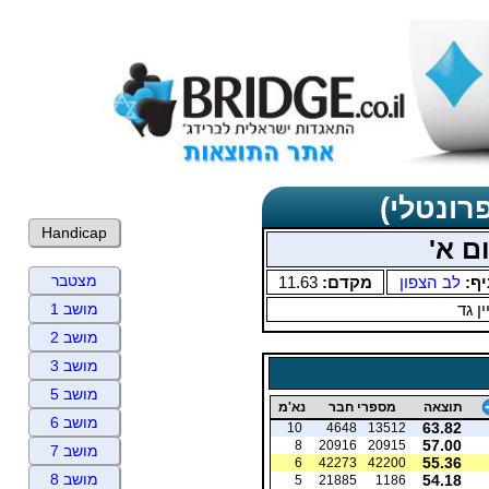
רונטלי)
Handicap
ם א'
מצטבר
יף:
לב הצפון
מקדם:
11.63
ין גד
מושב 1
מושב 2
מושב 3
מושב 5
תוצאה
מספרי חבר
נא'מ
מושב 6
63.82
10
4648
13512
57.00
8
20916
20915
מושב 7
55.36
6
42273
42200
מושב 8
54.18
5
21885
1186