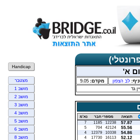
רונטלי)
Handicap
ם א'
מצטבר
ניף:
לב הצפון
מקדם:
9.05
ין גד
מושב 1
מושב 2
מושב 3
מושב 4
תוצאה
מספרי חבר
נא'מ
מושב 5
57.87
7
1185
12238
55.56
5
704
42124
מושב 6
54.86
4
12379
10338
מושב 8
52.12
4
17730
16113