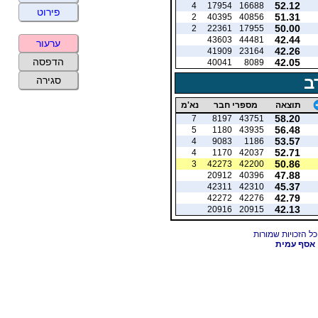
52.12
4
17954
16688
פירוט
51.31
2
40395
40856
50.00
2
22361
17955
42.44
43603
44481
ערעור
42.26
41909
23164
הדפסה
42.05
40041
8089
ב
סגירה
תוצאה
מספרי חבר
נא'מ
58.20
7
8197
43751
56.48
5
1180
43935
53.57
4
9083
1186
52.71
4
1170
42037
50.86
3
42273
42200
47.88
20912
40396
45.37
42311
42310
42.79
42272
42276
42.13
20916
20915
אסף עמית