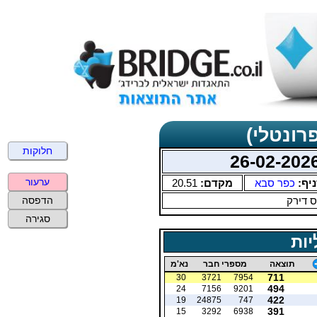
רונטלי)
חלוקות
ערעור
יף:
כפר סבא
מקדם:
20.51
 דירק
הדפסה
סגירה
יות
תוצאה
מספרי חבר
נא'מ
711
30
3721
7954
494
24
7156
9201
422
19
24875
747
391
15
3292
6938