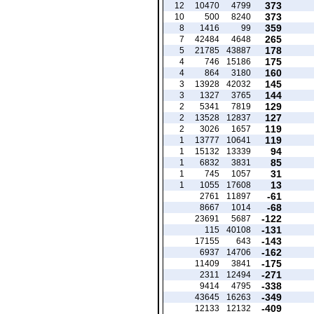
373
12
10470
4799
373
10
500
8240
359
8
1416
99
265
7
42484
4648
178
5
21785
43887
175
4
746
15186
160
4
864
3180
145
3
13928
42032
144
3
1327
3765
129
2
5341
7819
127
2
13528
12837
119
2
3026
1657
119
1
13777
10641
94
1
15132
13339
85
1
6832
3831
31
1
745
1057
13
1
1055
17608
-61
2761
11897
-68
8667
1014
-122
23691
5687
-131
115
40108
-143
17155
643
-162
6937
14706
-175
11409
3841
-271
2311
12494
-338
9414
4795
-349
43645
16263
-409
12133
12132