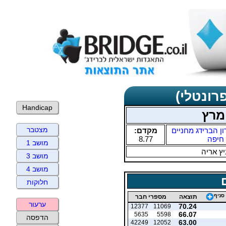
רונטלי)
Handicap
מרץ
מצטבר
ון הברידג מחניים
מקדם:
חיפה
8.77
מושב 1
ץ אריה
מושב 3
מושב 4
חלוקות
סניף
תוצאה
מספרי חבר
ערעור
70.24
12377
11069
66.07
5635
5598
הדפסה
63.00
42249
12052