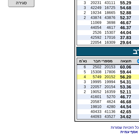
55.29
סגירה
3
20231
43111
54.68
3
42249
16725
52.88
2
19234
18665
52.37
2
43874
43876
46.67
11069
3698
46.37
44054
4617
44.04
2526
15307
37.83
42592
17016
29.64
22054
16309
ב
תוצאה
מספרי חבר
נא'מ
60.06
6
2502
20153
59.44
5
15308
17806
56.20
4
5749
20152
54.31
3
19995
19994
53.36
3
22057
20154
52.11
2
19052
16359
46.77
41601
5270
46.68
20587
4624
44.54
19810
4280
42.65
40433
41136
34.62
44093
43527
אסף עמית