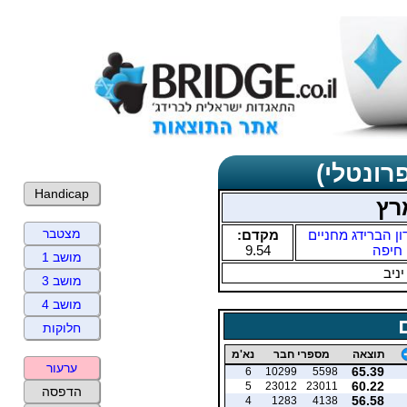
רונטלי)
Handicap
רץ
מצטבר
ון הברידג מחניים
מקדם:
חיפה
9.54
מושב 1
יניב
מושב 3
מושב 4
חלוקות
תוצאה
מספרי חבר
נא'מ
ערעור
65.39
6
10299
5598
60.22
5
23012
23011
הדפסה
56.58
4
1283
4138