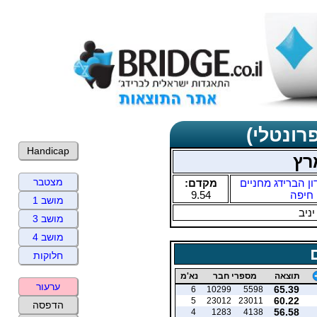
רונטלי)
Handicap
רץ
מצטבר
ון הברידג מחניים
מקדם:
חיפה
9.54
מושב 1
יניב
מושב 3
מושב 4
חלוקות
תוצאה
מספרי חבר
נא'מ
ערעור
65.39
6
10299
5598
60.22
5
23012
23011
הדפסה
56.58
4
1283
4138