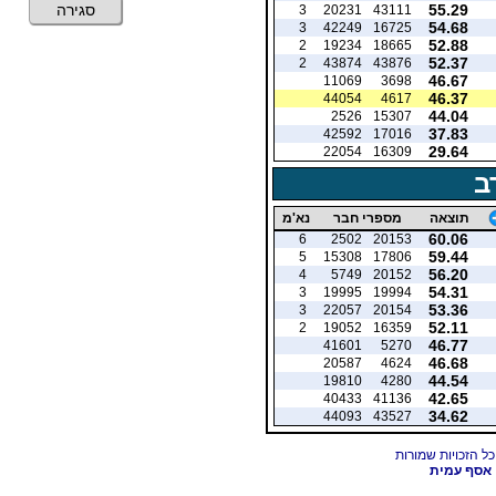
55.29
סגירה
3
20231
43111
54.68
3
42249
16725
52.88
2
19234
18665
52.37
2
43874
43876
46.67
11069
3698
46.37
44054
4617
44.04
2526
15307
37.83
42592
17016
29.64
22054
16309
ב
תוצאה
מספרי חבר
נא'מ
60.06
6
2502
20153
59.44
5
15308
17806
56.20
4
5749
20152
54.31
3
19995
19994
53.36
3
22057
20154
52.11
2
19052
16359
46.77
41601
5270
46.68
20587
4624
44.54
19810
4280
42.65
40433
41136
34.62
44093
43527
אסף עמית