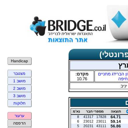
רונטלי)
Handicap
רץ
מצטבר
ן הברידג מחניים
מקדם:
חיפה
10.76
מושב 1
יניב
מושב 2
מושב 3
חלוקות
תוצאה
מספרי חבר
נא'מ
ערעור
64.71
8
41317
17828
59.14
6
23012
23011
הדפסה
56.86
5
20231
43111