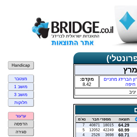
רונטלי)
Handicap
מרץ
מצטבר
ון הברידג מחניים
מקדם:
חיפה
8.42
מושב 1
יניב
מושב 3
חלוקות
ערעור
תוצאה
מספרי חבר
נא'מ
הדפסה
64.29
7
40871
18015
60.99
5
12052
42249
סגירה
60.71
4
2526
3698