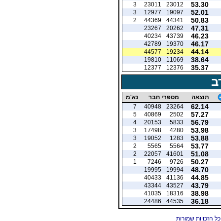
53.30
3
23011
23012
52.01
3
12977
19097
50.83
2
44369
44341
47.31
23267
20262
46.23
40234
43739
46.17
42789
19370
44.14
44577
19234
38.64
19810
11069
35.37
12377
12376
ב
תוצאה
מספרי חבר
נא'מ
62.14
7
40948
23264
57.27
5
40869
2502
56.79
4
20153
5833
53.98
3
17498
4280
53.88
3
19052
1283
53.77
2
5565
5564
51.08
2
22057
41601
50.27
1
7246
9726
48.70
19995
19994
44.85
40433
41136
43.79
43344
43527
38.98
41035
18316
36.18
24486
44535