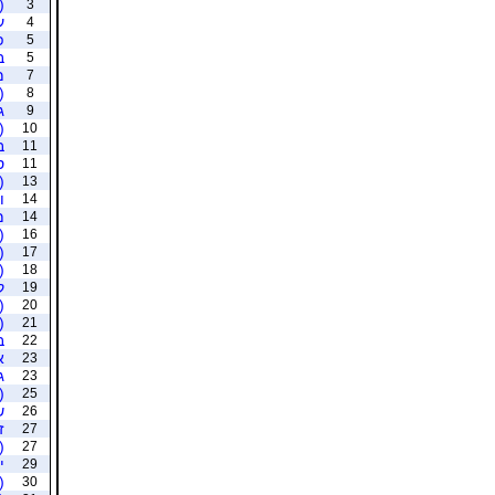
(
3
ע
4
פ
5
ב
5
מ
7
(
8
ג
9
(
10
ב
11
ס
11
(
13
ו
14
מ
14
(
16
(ר
17
(
18
ק
19
(
20
(
21
ב
22
א
23
ג
23
(ר
25
ש
26
ז
27
(
27
י
29
(
30