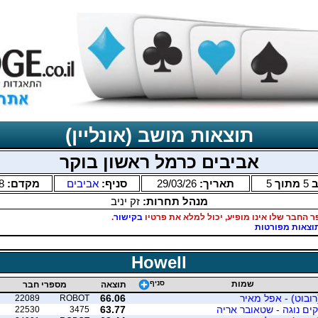
תוצאות מושב (אונליין)
אביבים כרמל ראשון בוקר
ב
5
מתוך
5
תאריך:
29/03/26
סניף:
אביבים
מקדם:
8
מנהל תחרות:
זק יניב
 החבר שלו אינו מופיע, יכול למלא את פרטיו
בקישור
.
וצאות מפורטות
Howell
שמות
סניף
תוצאה
מספרי חבר
רובוט) - אפל מאיר
66.06
22089
ROBOT
קים נוגה - שטאובר אריה
63.77
22530
3475