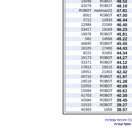
48.52
14048
ROBOT
48.10
42078
ROBOT
47.81
ROBOT
newman22
47.00
8001
ROBOT
46.44
3712
12833
46.40
22088
22089
46.23
23417
19169
45.81
19978
ROBOT
45.22
581
14956
45.05
40695
ROBOT
44.43
16105
17400
44.34
9222
41663
44.27
16173
ROBOT
44.12
43371
ROBOT
43.93
17813
18015
42.42
18551
21463
41.97
40716
ROBOT
41.28
18519
ROBOT
40.69
22055
ROBOT
40.61
15094
ROBOT
40.30
41703
ROBOT
39.45
42686
ROBOT
39.27
10315
ROBOT
38.57
40383
1956
אסף עמית