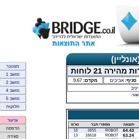
ונליין)
מצטבר
רה 21 לוחות
מושב 1
סניף:
אביבים
מקדם:
9.67
מושב 2
יניב
מושב 4
שור
.
מושב 5
חלוקות
ערעור
תוצאה
מספרי חבר
נא'מ
הדפסה
64.43
16
3655
ROBOT
63.24
13
16618
ROBOT
סגירה