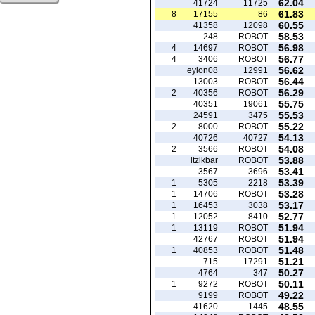
62.04
41724
11725
61.83
8
17155
86
60.55
41358
12098
58.53
248
ROBOT
56.98
4
14697
ROBOT
56.77
4
3406
ROBOT
56.62
eylon08
12991
56.44
13003
ROBOT
56.29
2
40356
ROBOT
55.75
40351
19061
55.53
24591
3475
55.22
2
8000
ROBOT
54.13
40726
40727
54.08
2
3566
ROBOT
53.88
itzikbar
ROBOT
53.41
3567
3696
53.39
1
5305
2218
53.28
1
14706
ROBOT
53.17
1
16453
3038
52.77
1
12052
8410
51.94
1
13119
ROBOT
51.94
42767
ROBOT
51.48
1
40853
ROBOT
51.21
715
17291
50.27
4764
347
50.11
1
9272
ROBOT
49.22
9199
ROBOT
48.55
41620
1445