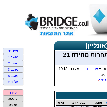
ונליין)
מצטבר
אביבים כרמל שני בוקר תחרות מהירה 21
מושב 1
מושב 2
ניף:
אביבים
מקדם:
10.18
מושב 3
יניב
מושב 5
קישור
.
חלוקות
ערעור
הדפסה
תוצאה
מספרי חבר
נא'מ
סגירה