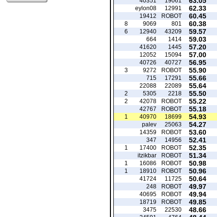
63.05
40351
19061
62.33
eylon08
12991
60.45
19412
ROBOT
60.38
8
9069
801
59.57
6
12940
43209
59.03
664
1414
57.20
41620
1445
57.00
12052
15094
56.95
40726
40727
55.90
3
9272
ROBOT
55.66
715
17291
55.64
22088
22089
55.50
2
5305
2218
55.22
2
42078
ROBOT
55.18
42767
ROBOT
54.93
1
40970
18699
54.27
palev
25063
53.60
14359
ROBOT
52.41
347
14956
52.35
1
17400
ROBOT
51.34
itzikbar
ROBOT
50.98
1
16086
ROBOT
50.96
1
18910
ROBOT
50.64
41724
11725
49.97
248
ROBOT
49.94
40695
ROBOT
49.85
18719
ROBOT
48.66
3475
22530