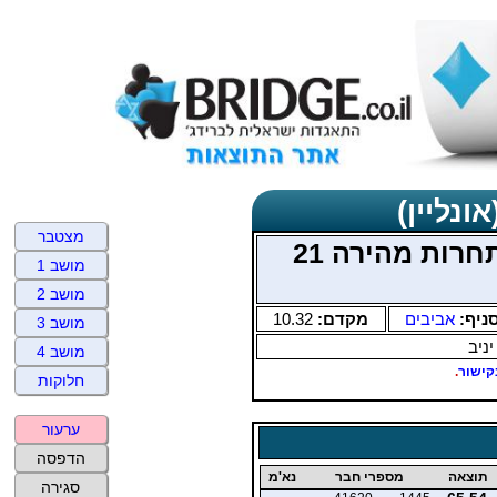
ונליין)
מצטבר
אביבים כרמל שני בוקר תחרות מהירה 21
מושב 1
מושב 2
ניף:
אביבים
מקדם:
10.32
מושב 3
יניב
מושב 4
קישור
.
חלוקות
ערעור
הדפסה
תוצאה
מספרי חבר
נא'מ
סגירה