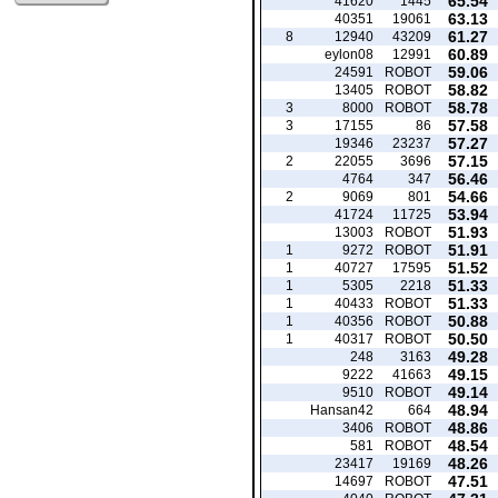
65.54
41620
1445
63.13
40351
19061
61.27
8
12940
43209
60.89
eylon08
12991
59.06
24591
ROBOT
58.82
13405
ROBOT
58.78
3
8000
ROBOT
57.58
3
17155
86
57.27
19346
23237
57.15
2
22055
3696
56.46
4764
347
54.66
2
9069
801
53.94
41724
11725
51.93
13003
ROBOT
51.91
1
9272
ROBOT
51.52
1
40727
17595
51.33
1
5305
2218
51.33
1
40433
ROBOT
50.88
1
40356
ROBOT
50.50
1
40317
ROBOT
49.28
248
3163
49.15
9222
41663
49.14
9510
ROBOT
48.94
Hansan42
664
48.86
3406
ROBOT
48.54
581
ROBOT
48.26
23417
19169
47.51
14697
ROBOT