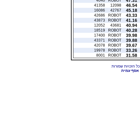
47.31
4040
ROBOT
46.54
41358
12098
45.18
16086
42767
43.33
42686
ROBOT
41.16
43873
ROBOT
40.94
12052
43681
40.28
18519
ROBOT
39.98
17400
ROBOT
39.88
43371
ROBOT
39.67
42078
ROBOT
33.26
19978
ROBOT
31.58
8001
ROBOT
אסף עמית