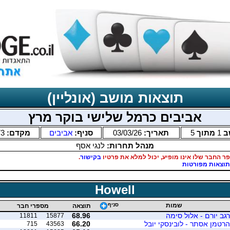
תוצאות מושב (אונליין)
אביבים כרמל שלישי בוקר מרץ
ב
1
מתוך
5
תאריך:
03/03/26
סניף:
אביבים
מקדם:
73
מנהל תחרות:
לנגי אסף
ר החבר שלו אינו מופיע, יכול למלא את פרטיו
בקישור
.
תוצאות מפורטות
Howell
שמות
סניף
תוצאה
מספרי חבר
רגב יורם - אלול סימה
68.96
11811
15877
הרטמן אסתר - לובינסקי יובל
66.20
715
43563