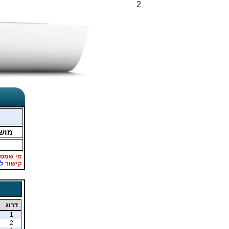
2
מוש
מי שמספ
קישור
ל
דרוג
1
2