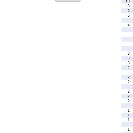
10
8
6
5
4
3
3
3
2
2
2
2
2
2
1
1
1
1