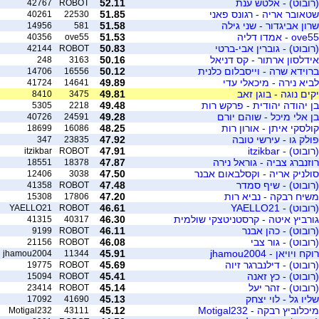
(רובוט) - אלטש ענת
52.11
42767
ROBOT
שטאובר אריה - רגונס פאני
51.85
40261
22530
שרון אביגדור - שני גילה
51.58
14956
581
ove55 - אמדו דליה
51.53
40356
ove55
(רובוט) - גוברין אבי-ברטי
50.83
42144
ROBOT
אידלסון ארתור - קס דניאל
50.16
248
3163
ברוידא שרה - וייסבלום כלנית
50.12
14706
16556
לביא נירה - מיכאלי עדי
49.89
41724
14641
יקים נוגה - בוגן זאב
49.81
8410
3475
בן יהודה יהודית - פרקש רות
49.48
5305
2218
בן אלי מיכל - שוהם יורם
49.28
40726
24591
קולסקי איתן - אורון רות
48.25
18699
16086
פולק גו - עירשי טובה
47.92
347
23835
(רובוט) - itzikbar
47.91
itzikbar
ROBOT
רוזנברג צביה - גוראל נירה
47.87
18551
18378
סולניק אריה - וקסלבאום אבנר
47.50
12406
3038
(רובוט) - שיף סמדר
47.48
41358
ROBOT
משיח רבקה - נביא רות
47.20
15308
17806
(רובוט) - YAELLO21
46.61
YAELLO21
ROBOT
גורביץ איטה - קרסטניטצקי שולמית
46.30
41315
40317
(רובוט) - כהן אבנר
46.11
9199
ROBOT
(רובוט) - גור צבי
46.08
21156
ROBOT
רוקח ויויאן - jhamou2004
45.91
jhamou2004
11344
(רובוט) - דילנברגר זיוה
45.69
19775
ROBOT
(רובוט) - כץ זאנה
45.41
15094
ROBOT
(רובוט) - זהר יעל
45.14
23414
ROBOT
שליו גל - לוי יצחק
45.13
17092
41690
מיכלוביץ רבקה - Motigal232
45.12
Motigal232
43111