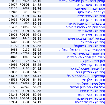
קופמן שרה - אורן טננבאום אפרת
65.10
12991
15635
(רובוט) - איטר איריס
64.88
14697
ROBOT
גלסר אנדרי - שפי אבי
62.76
17155
9069
כץ זהבה - לנגי אסף
62.35
12940
8616
(רובוט) - עמיר מירה
62.14
2508
ROBOT
(רובוט) - רומן חנה
61.36
14655
ROBOT
ברב בנימין - ברקוביץ אריה
60.88
2502
664
זומר אילן דר - בלאט לובומיר
59.55
16453
14359
(רובוט) - הראל אתי
59.49
19766
ROBOT
(רובוט) - מאיר יורי
59.01
13003
ROBOT
בנזראי לולה - בן בסט ויויאן
58.95
41620
1445
(רובוט) - תמרי גדי
58.69
1448
ROBOT
(רובוט) - צווייג יחזקאל
58.55
13700
ROBOT
מוסקוביץ הקטור - הכרמלי אמליה
57.92
8688
9130
מור אהוד - בן מאיר ישי
57.84
4764
40709
מושקוביץ תמר - פאור צביה
57.73
4040
1368
באן דוד - צידון גיא
57.06
10551
10126
(רובוט) - קורן אלי
55.25
42686
ROBOT
קלר יצחק - אוציטל בוריס
54.82
11725
9105
(רובוט) - גילרמן ג ניס
54.55
8000
ROBOT
קוזניצקי ויוי - אברהמר מיכל
54.47
44327
43655
(רובוט) - גולן חגי
54.39
43558
ROBOT
אפל מאיר - אפל ליוי
54.28
22088
22089
שדל גרג - סמורזיק אביטל
53.69
16725
42249
(רובוט) - רום מיכל
53.55
3406
ROBOT
(רובוט) - בהירי תמר
52.96
14148
ROBOT
(רובוט) - יגרמן עדנה
52.13
14423
ROBOT
(רובוט) - בוימל דבורה
52.12
13904
ROBOT