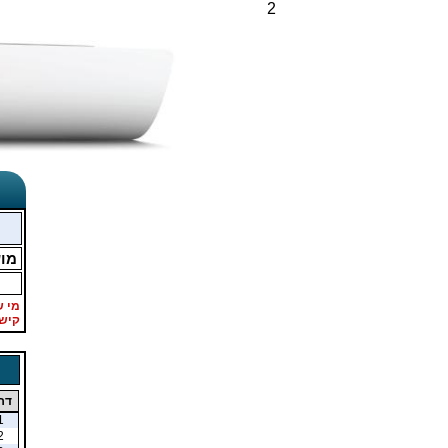
2
מו
מי ש
קיש
דר
1
2