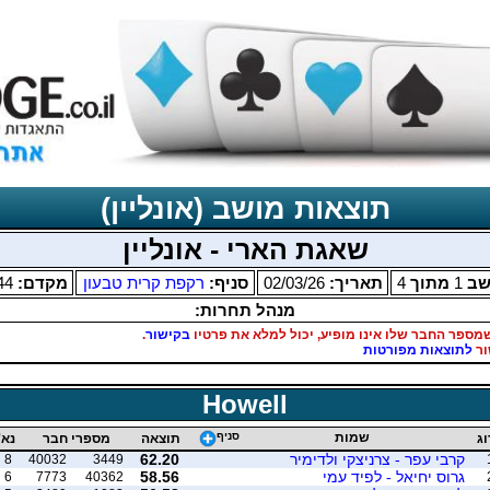
תוצאות מושב (אונליין)
שאגת הארי - אונליין
שב
1
מתוך
4
תאריך:
02/03/26
סניף:
רקפת קרית טבעון
מקדם:
44
מנהל תחרות:
מספר החבר שלו אינו מופיע, יכול למלא את פרטיו
בקישור
.
ור
לתוצאות מפורטות
Howell
שמות
סניף
וג
תוצאה
מספרי חבר
נא'
קרבי עפר - צרניצקי ולדימיר
62.20
8
40032
3449
גרוס יחיאל - לפיד עמי
58.56
6
7773
40362