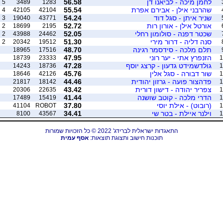
לחמן מיכה - לביאנו דן
56.58
5
3489
1283
שהרבני אילן - אבירם אפרת
55.54
4
42105
42104
שניר איתן - סגל דוד
54.24
3
19040
43771
אורטל אילן - אורון רות
52.72
2
18699
2195
שכטר דפנה - סולומון רחלי
52.05
2
43988
24462
סנה דליה - דרור מירי
51.30
2
20342
19512
תלם מלכה - סידסמר רגינה
48.70
18965
17516
הזנפרץ אתי - יער רוני
47.95
18739
23333
1
גולדשמידט גדעון - קרצג יוסף
47.28
14243
18736
1
שור דבורה - סגל אלין
45.76
18646
42126
1
פדהצור פועה - גרזון יהודית
44.46
21817
18142
1
צפריר יהודה - דישון דורית
43.42
20306
22635
1
הדרי מלכה - קוטב שושנה
41.44
17489
15419
1
(רובוט) - אילת יוסי
37.80
41104
ROBOT
1
וילנר איילת - בטר שי
34.41
8100
43567
1
התאגדות ישראלית לברידג' 2022 © כל הזכויות שמורות
תוכנות חישוב ותצוגת תוצאות:
אסף עמית