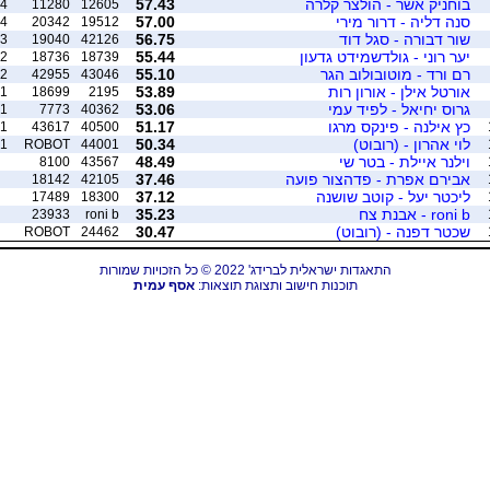
בוחניק אשר - הולצר קלרה
57.43
4
11280
12605
סנה דליה - דרור מירי
57.00
4
20342
19512
שור דבורה - סגל דוד
56.75
3
19040
42126
יער רוני - גולדשמידט גדעון
55.44
2
18736
18739
רם ורד - מוטובולוב הגר
55.10
2
42955
43046
אורטל אילן - אורון רות
53.89
1
18699
2195
גרוס יחיאל - לפיד עמי
53.06
1
7773
40362
כץ אילנה - פינקס מרגו
51.17
1
43617
40500
לוי אהרון - (רובוט)
50.34
1
ROBOT
44001
וילנר איילת - בטר שי
48.49
8100
43567
אבירם אפרת - פדהצור פועה
37.46
18142
42105
ליכטר יעל - קוטב שושנה
37.12
17489
18300
roni b - אבנת צח
35.23
23933
roni b
שכטר דפנה - (רובוט)
30.47
ROBOT
24462
התאגדות ישראלית לברידג' 2022 © כל הזכויות שמורות
תוכנות חישוב ותצוגת תוצאות:
אסף עמית