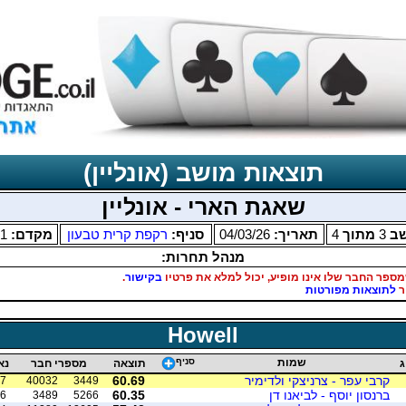
תוצאות מושב (אונליין)
שאגת הארי - אונליין
שב
3
מתוך
4
תאריך:
04/03/26
סניף:
רקפת קרית טבעון
מקדם:
81
מנהל תחרות:
מספר החבר שלו אינו מופיע, יכול למלא את פרטיו
בקישור
.
ר
לתוצאות מפורטות
Howell
שמות
סניף
ג
תוצאה
מספרי חבר
נא
קרבי עפר - צרניצקי ולדימיר
60.69
7
40032
3449
ברנסון יוסף - לביאנו דן
60.35
6
3489
5266