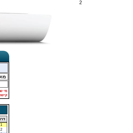
2
מו
מי ש
קישו
דרו
1
2