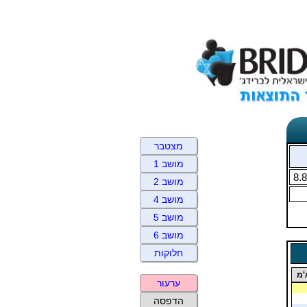
מצטבר
מושב 1
8.
מושב 2
מושב 4
מושב 5
מושב 6
חלוקות
'מ
ערעור
הדפסה