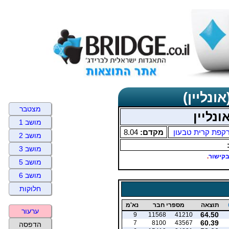
ונליין)
מצטבר
נליין
מושב 1
קפת קרית טבעון
מקדם:
8.04
מושב 2
מושב 3
קישור
.
מושב 5
מושב 6
חלוקות
תוצאה
מספרי חבר
נא'מ
ערעור
64.50
9
11568
41210
60.39
7
8100
43567
הדפסה