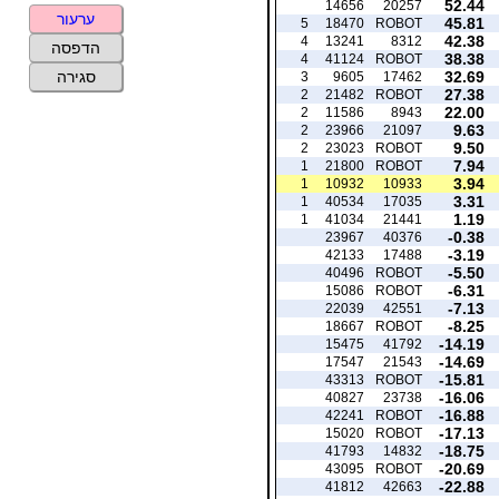
52.44
14656
20257
ערעור
45.81
5
18470
ROBOT
42.38
4
13241
8312
הדפסה
38.38
4
41124
ROBOT
32.69
סגירה
3
9605
17462
27.38
2
21482
ROBOT
22.00
2
11586
8943
9.63
2
23966
21097
9.50
2
23023
ROBOT
7.94
1
21800
ROBOT
3.94
1
10932
10933
3.31
1
40534
17035
1.19
1
41034
21441
-0.38
23967
40376
-3.19
42133
17488
-5.50
40496
ROBOT
-6.31
15086
ROBOT
-7.13
22039
42551
-8.25
18667
ROBOT
-14.19
15475
41792
-14.69
17547
21543
-15.81
43313
ROBOT
-16.06
40827
23738
-16.88
42241
ROBOT
-17.13
15020
ROBOT
-18.75
41793
14832
-20.69
43095
ROBOT
-22.88
41812
42663