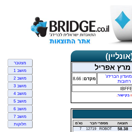
ונליין)
מצטבר
מרץ אפריל
מושב 1
מועדון הברידג'
מושב 2
מקדם:
8.66
רחובות
מושב 3
IBFF
מושב 4
ו
בקישור
.
מושב 5
מושב 6
מושב 7
תוצאה
מספרי חבר
נא'מ
חלוקות
58.38
7
12719
ROBOT