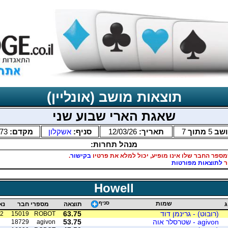
תוצאות מושב (אונליין)
שאגת הארי שבוע שני
ושב
5
מתוך
7
תאריך:
12/03/26
סניף:
אשקלון
מקדם:
.73
מנהל תחרות:
מספר החבר שלו אינו מופיע, יכול למלא את פרטיו
בקישור
.
ר
לתוצאות מפורטות
Howell
שמות
סניף
ג
תוצאה
מספרי חבר
נא
(רובוט) - גרינמן דוד
63.75
2
15019
ROBOT
agivon - שטרסלר אוה
53.75
18729
agivon