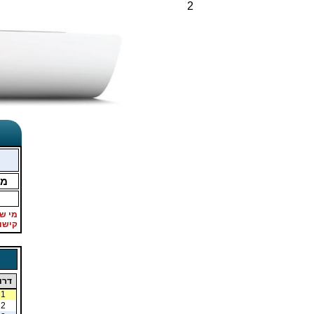
2
מ
מי ש
קישו
דרו
1
2