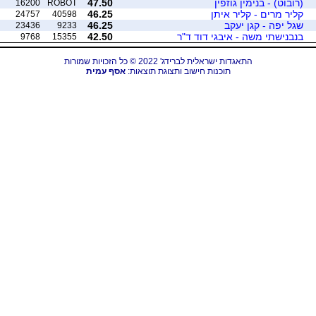
(רובוט) - בנימין גוזפין
47.50
16200
ROBOT
קליר מרים - קליר איתן
46.25
24757
40598
שגל יפה - קגן יעקב
46.25
23436
9233
בנבנישתי משה - איבגי דוד ד"ר
42.50
9768
15355
התאגדות ישראלית לברידג' 2022 © כל הזכויות שמורות
תוכנות חישוב ותצוגת תוצאות:
אסף עמית