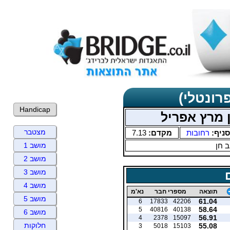
רונטלי)
Handicap
 מרץ אפריל
מצטבר
סניף:
רחובות
מקדם:
7.13
 חן
מושב 1
מושב 2
מושב 3
מושב 4
תוצאה
מספרי חבר
נא'מ
מושב 5
61.04
6
17833
42206
58.64
5
40816
40138
מושב 6
56.91
4
2378
15097
חלוקות
55.08
3
5018
15103