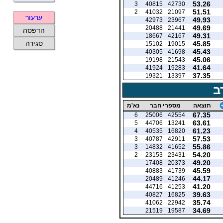
53.26
3
40815
42730
51.51
2
41032
21097
ערעור
49.93
42973
23967
49.69
20488
21441
הדפסה
49.31
18667
42167
סגירה
45.85
15102
19015
45.43
40305
41698
45.06
19198
21543
41.64
41924
19283
37.35
19321
13397
ב
תוצאה
מספרי חבר
נא'מ
67.35
6
25006
42554
63.61
5
44706
13241
61.23
4
40535
16820
57.53
3
40787
42911
55.86
3
14832
41652
54.20
2
23153
23431
49.20
17408
20373
45.59
40883
41739
44.17
20489
41246
41.20
44716
41253
39.63
40827
16825
35.74
41062
22942
34.69
21519
19587