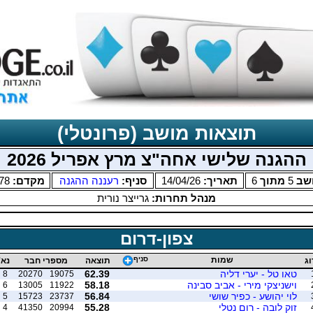
תוצאות מושב (פרונטלי)
ההגנה שלישי אחה"צ מרץ אפריל 2026
שב
5
מתוך
6
תאריך:
14/04/26
סניף:
רעננה ההגנה
מקדם:
78
מנהל תחרות:
גרייצר נורית
צפון-דרום
שמות
סניף
וג
תוצאה
מספרי חבר
נא'
טאו טל - יערי דליה
62.39
8
20270
19075
וישניצקי מירי - אביב סבינה
58.18
6
13005
11922
לוי יהושע - כפיר שושי
56.84
5
15723
23737
זוק לובה - רום נטלי
55.28
4
41350
20994