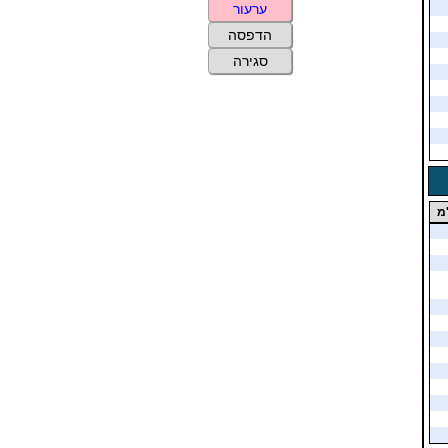
ערעור
הדפסה
סגירה
מ