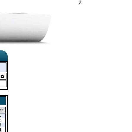
2
מו
דר
1
2
3
4