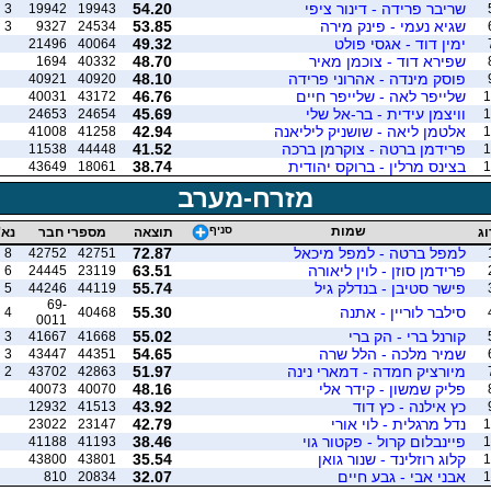
שריבר פרידה - דינור ציפי
54.20
3
19942
19943
שגיא נעמי - פינק מירה
53.85
3
9327
24534
ימין דוד - אגסי פולט
49.32
21496
40064
שפירא דוד - צוכמן מאיר
48.70
1694
40332
פוסק מינדה - אהרוני פרידה
48.10
40921
40920
שלייפר לאה - שלייפר חיים
46.76
40031
43172
1
וויצמן עידית - בר-אל שלי
45.69
24653
24654
1
אלטמן ליאה - שושניק ליליאנה
42.94
41008
41258
1
פרידמן ברטה - צוקרמן ברכה
41.52
11538
44448
1
בצינס מרלין - ברוקס יהודית
38.74
43649
18061
1
מזרח-מערב
שמות
סניף
וג
תוצאה
מספרי חבר
נא'
למפל ברטה - למפל מיכאל
72.87
8
42752
42751
פרידמן סוזן - לוין ליאורה
63.51
6
24445
23119
פישר סטיבן - בנדלק גיל
55.74
5
44246
44119
69-
סילבר לוריין - אתנה
55.30
4
40468
0011
קורנל ברי - הק ברי
55.02
3
41667
41668
שמיר מלכה - הלל שרה
54.65
3
43447
44351
מיורציק חמדה - דמארי נינה
51.97
2
43702
42863
פליק שמשון - קידר אלי
48.16
40073
40070
כץ אילנה - כץ דוד
43.92
12932
41513
נדל מרגלית - לוי אורי
42.79
23022
23147
1
פיינבלום קרול - פקטור גוי
38.46
41188
41193
1
קלוג רוזלינד - שנור גואן
35.54
43800
43801
1
אבני אבי - גבע חיים
32.07
810
20834
1