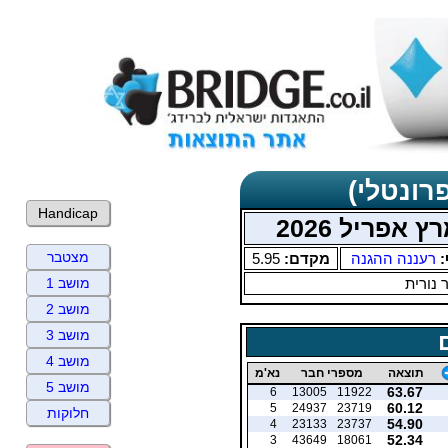
רונטלי)
Handicap
פריל 2026
מצטבר
:
רעננה ההגנה
מקדם:
5.95
 נורית
מושב 1
מושב 2
מושב 3
מושב 4
תוצאה
מספרי חבר
נא'מ
מושב 5
63.67
6
13005
11922
60.12
5
24937
23719
חלוקות
54.90
4
23133
23737
52.34
3
43649
18061