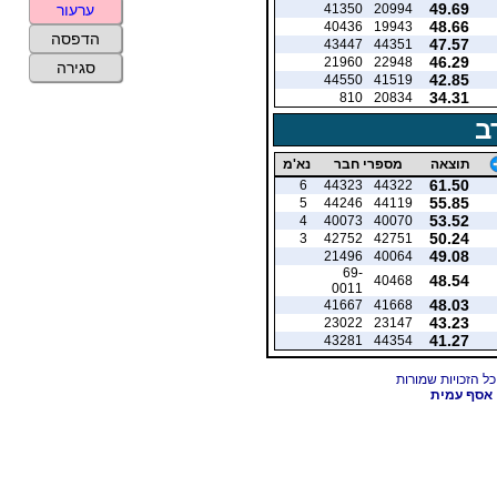
49.69
41350
20994
ערעור
48.66
40436
19943
הדפסה
47.57
43447
44351
46.29
21960
22948
סגירה
42.85
44550
41519
34.31
810
20834
ב
תוצאה
מספרי חבר
נא'מ
61.50
6
44323
44322
55.85
5
44246
44119
53.52
4
40073
40070
50.24
3
42752
42751
49.08
21496
40064
69-
48.54
40468
0011
48.03
41667
41668
43.23
23022
23147
41.27
43281
44354
אסף עמית