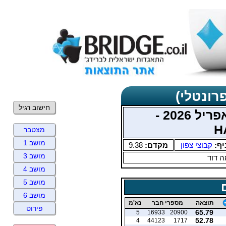
רונטלי)
חישוב רגיל
מועדון יזרעאל מרס אפריל 2026 -
H
מצטבר
מושב 1
יף:
קבוצי צפון
מקדם:
9.38
מושב 3
 דוד
מושב 4
מושב 5
מושב 6
תוצאה
מספרי חבר
נא'מ
פירוט
65.79
5
16933
20900
52.78
4
44123
1717