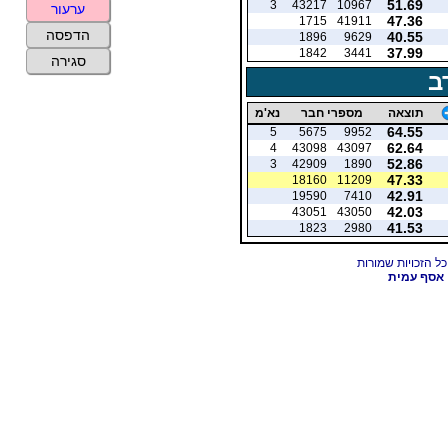
51.69
3
43217
10967
ערעור
47.36
1715
41911
הדפסה
40.55
1896
9629
37.99
1842
3441
סגירה
ב
תוצאה
מספרי חבר
נא'מ
64.55
5
5675
9952
62.64
4
43098
43097
52.86
3
42909
1890
47.33
18160
11209
42.91
19590
7410
42.03
43051
43050
41.53
1823
2980
אסף עמית