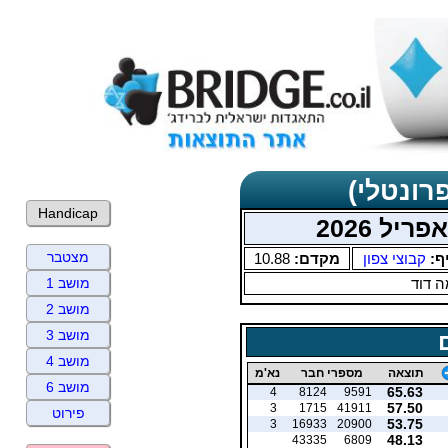
רונטלי)
Handicap
יל 2026
מצטבר
ף:
קבוצי צפון
מקדם:
10.88
 דוד
מושב 1
מושב 2
מושב 3
מושב 4
תוצאה
מספרי חבר
נא'מ
מושב 6
65.63
4
8124
9591
57.50
3
1715
41911
פירוט
53.75
3
16933
20900
48.13
43335
6809