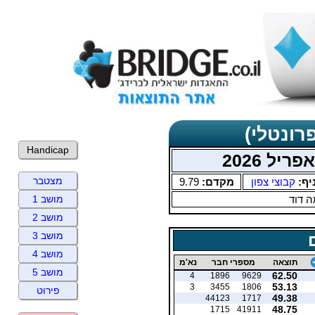
רונטלי)
Handicap
יל 2026
מצטבר
יף:
קבוצי צפון
מקדם:
9.79
 דוד
מושב 1
מושב 2
מושב 3
מושב 4
תוצאה
מספרי חבר
נא'מ
מושב 5
62.50
4
1896
9629
53.13
3
3455
1806
פירוט
49.38
44123
1717
48.75
1715
41911