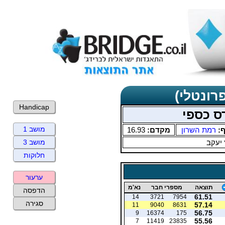
רונטלי)
Handicap
רס כספי
מושב 1
ף:
רמת השרון
מקדם:
16.93
 יעקב
מושב 3
חלוקות
ערעור
תוצאה
מספרי חבר
נא'מ
הדפסה
61.51
14
3721
7954
סגירה
57.14
11
9040
8631
56.75
9
16374
175
55.56
7
11419
23835