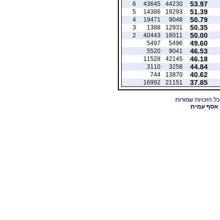
53.97
6
43645
44230
51.39
5
14386
19293
50.79
4
19471
9048
50.35
3
1388
12931
50.00
2
40443
16011
49.60
5497
5496
46.53
5520
9041
46.18
11528
42145
44.84
3110
3258
40.62
744
13870
37.85
16992
21151
אסף עמית