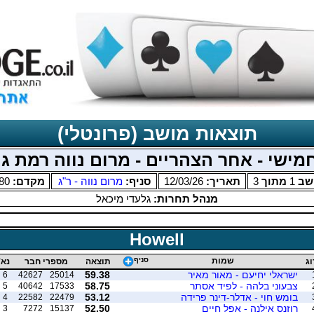
תוצאות מושב (פרונטלי)
מישי - אחר הצהריים - מרום נווה רמת גן
שב
1
מתוך
3
תאריך:
12/03/26
סניף:
מרום נווה - ר"ג
מקדם:
80
מנהל תחרות:
גלעדי מיכאל
Howell
שמות
סניף
וג
תוצאה
מספרי חבר
נא'
ישראלי יחיעם - מאור מאיר
59.38
6
42627
25014
צבעוני בלהה - לפיד אסתר
58.75
5
40642
17533
בומש חוי - אדלר-דינר פרידה
53.12
4
22582
22479
רוזנס אילנה - אפל חיים
52.50
3
7272
15137