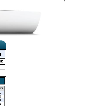
2
ח
מו
דר
1
2
3
4