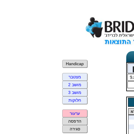
Handicap
מצטבר
9.
מושב 2
מושב 3
חלוקות
מ
ערעור
הדפסה
סגירה