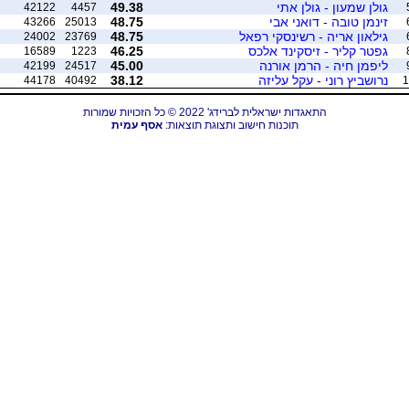
גולן שמעון - גולן אתי
49.38
42122
4457
זינמן טובה - דואני אבי
48.75
43266
25013
גילאון אריה - רשינסקי רפאל
48.75
24002
23769
גפטר קליר - זיסקינד אלכס
46.25
16589
1223
ליפמן חיה - הרמן אורנה
45.00
42199
24517
נרושביץ רוני - עקל עליזה
38.12
44178
40492
1
התאגדות ישראלית לברידג' 2022 © כל הזכויות שמורות
תוכנות חישוב ותצוגת תוצאות:
אסף עמית