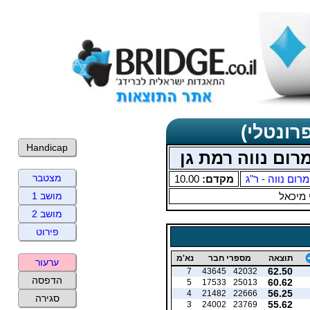
רונטלי)
Handicap
רום נווה רמת גן
מצטבר
מרום נווה - ר"ג
מקדם:
10.00
 מיכאל
מושב 1
מושב 2
פירוט
תוצאה
מספרי חבר
נא'מ
ערעור
62.50
7
43645
42032
הדפסה
60.62
5
17533
25013
56.25
4
21482
22666
סגירה
55.62
3
24002
23769