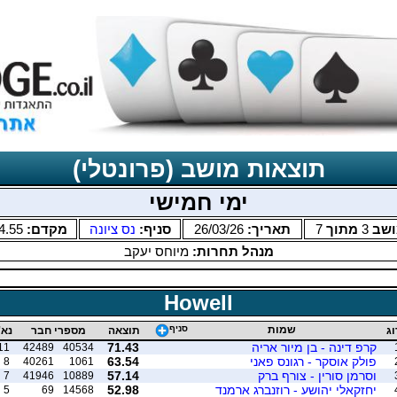
תוצאות מושב (פרונטלי)
ימי חמישי
ושב
3
מתוך
7
תאריך:
26/03/26
סניף:
נס ציונה
מקדם:
4.55
מנהל תחרות:
מיוחס יעקב
Howell
שמות
סניף
וג
תוצאה
מספרי חבר
נא'
קרפ דינה - בן מיור אריה
71.43
11
42489
40534
פולק אוסקר - רגונס פאני
63.54
8
40261
1061
וסרמן סורין - צורף ברק
57.14
7
41946
10889
יחזקאלי יהושע - רוזנברג ארמנד
52.98
5
69
14568