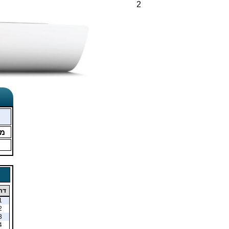
2
מ
דר
1
2
3
4