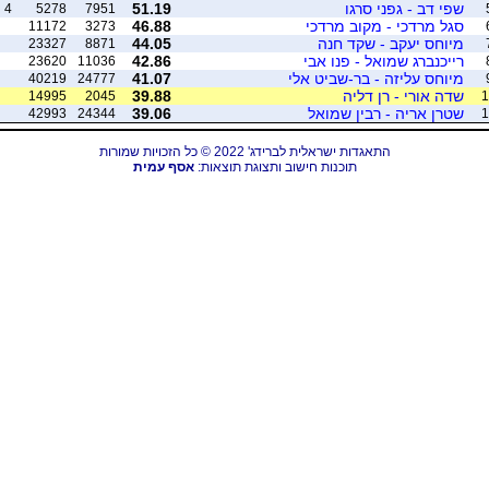
שפי דב - גפני סרגו
51.19
4
5278
7951
סגל מרדכי - מקוב מרדכי
46.88
11172
3273
מיוחס יעקב - שקד חנה
44.05
23327
8871
רייכנברג שמואל - פנו אבי
42.86
23620
11036
מיוחס עליזה - בר-שביט אלי
41.07
40219
24777
שדה אורי - רן דליה
39.88
14995
2045
1
שטרן אריה - רבין שמואל
39.06
42993
24344
1
התאגדות ישראלית לברידג' 2022 © כל הזכויות שמורות
תוכנות חישוב ותצוגת תוצאות:
אסף עמית